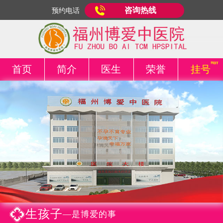
咨询热线
预约电话
首页
简介
医生
荣誉
挂号
生孩子
—是博爱的事