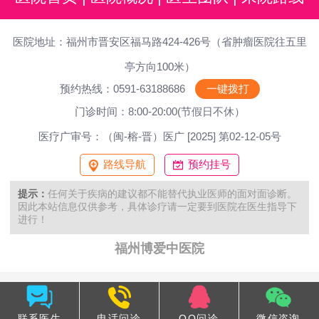
医院地址：福州市晋安区福马路424-426号（省肿瘤医院往五里
亭方向100米）
预约热线：0591-63188686
一键拨打
门诊时间：8:00-20:00(节假日不休）
医疗广审号：（闽-榕-晋）医广 [2025] 第02-12-05号
路线导航
预约挂号
提示：
任何关于疾病的建议都不能替代执业医师的面对面诊断。
因此本站信息仅供参考，具体诊疗请一定要到医院在医生指导下
进行！
福州博爱中医院
联系医生
电话问诊
QQ问诊
微信咨询